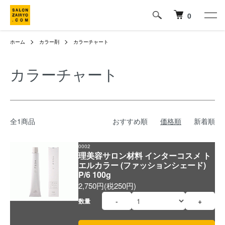
0
ホーム
カラー剤
カラーチャート
カラーチャート
全1商品
おすすめ順
価格順
新着順
0002
理美容サロン材料 インターコスメ ト
エルカラー (ファッションシェード)
P/6 100g
2,750円(税250円)
-
+
数量