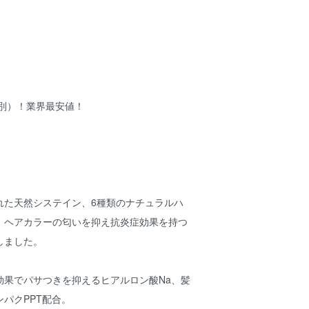
税別）！業界最安値！
れた天然システイン、6種類のナチュラルハ
、ヘアカラーの匂いを抑え抗炎症効果を持つ
しました。
効果でパサつきを抑えるヒアルロン酸Na、髪
パクPPT配合。