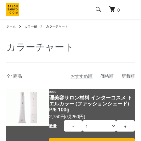
0
ホーム
カラー剤
カラーチャート
カラーチャート
全1商品
おすすめ順
価格順
新着順
0002
理美容サロン材料 インターコスメ ト
エルカラー (ファッションシェード)
P/6 100g
2,750円(税250円)
-
+
数量